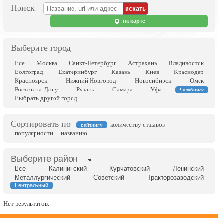
Поиск
на карте
Выберите город
Все
Москва
Санкт-Петербург
Астрахань
Владивосток
Волгоград
Екатеринбург
Казань
Киев
Краснодар
Красноярск
Нижний Новгород
Новосибирск
Омск
Ростов-на-Дону
Рязань
Самара
Уфа
Челябинск
Выбрать другой город
Сортировать по
количеству отзывов
рейтингу
популярности
названию
Выберите район
Все
Калининский
Курчатовский
Ленинский
Металлургический
Советский
Тракторозаводский
Центральный
Нет результатов.