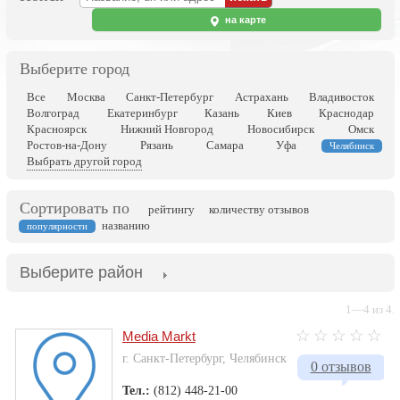
на карте
Выберите город
Все
Москва
Санкт-Петербург
Астрахань
Владивосток
Волгоград
Екатеринбург
Казань
Киев
Краснодар
Красноярск
Нижний Новгород
Новосибирск
Омск
Ростов-на-Дону
Рязань
Самара
Уфа
Челябинск
Выбрать другой город
Сортировать по
рейтингу
количеству отзывов
названию
популярности
Выберите район
1—4 из 4.
Media Markt
г. Санкт-Петербург, Челябинск
0 отзывов
Тел.:
(812) 448-21-00