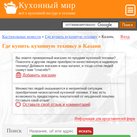
Кухонный мир
всё о кухонной посуде и технике
Кастрюльные новости
»
Где купить кухонную технику
»
Казань
Вход
Где купить кухонную технику в Казани
Вы знаете проверенный магазин по продаже кухонной техники?
Помогите и другим людям приобрести качественную и надежную
технику! Добавьте магазин в наш каталог, и тогда сотни людей
скажут вам "спасибо"!
Добавить магазин
Множество людей оказываются в неприятной ситуации
приобретения низкосортной кухонной техники. У вас есть
возможность предостеречь покупателей от неудачной покупки.
Оставьте свой отзыв!
Оставьте свой отзыв и комментарий
Информация для представителей фирм
Поиск