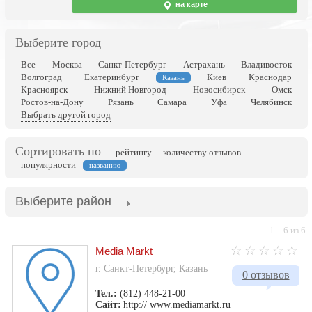
на карте
Выберите город
Все
Москва
Санкт-Петербург
Астрахань
Владивосток
Волгоград
Екатеринбург
Киев
Краснодар
Казань
Красноярск
Нижний Новгород
Новосибирск
Омск
Ростов-на-Дону
Рязань
Самара
Уфа
Челябинск
Выбрать другой город
Сортировать по
рейтингу
количеству отзывов
популярности
названию
Выберите район
1—6 из 6.
Media Markt
г. Санкт-Петербург, Казань
0 отзывов
Тел.:
(812) 448-21-00
Сайт:
http:// www.mediamarkt.ru