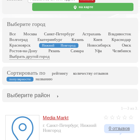
на карте
Выберите город
Все
Москва
Санкт-Петербург
Астрахань
Владивосток
Волгоград
Екатеринбург
Казань
Киев
Краснодар
Красноярск
Новосибирск
Омск
Нижний Новгород
Ростов-на-Дону
Рязань
Самара
Уфа
Челябинск
Выбрать другой город
Сортировать по
рейтингу
количеству отзывов
названию
популярности
Выберите район
1—3 из 3.
Media Markt
г. Санкт-Петербург, Нижний
0 отзывов
Новгород