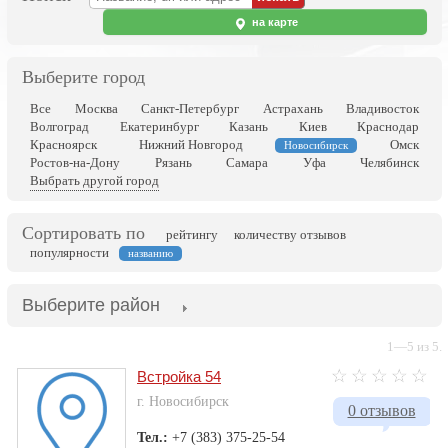
на карте
Выберите город
Все
Москва
Санкт-Петербург
Астрахань
Владивосток
Волгоград
Екатеринбург
Казань
Киев
Краснодар
Красноярск
Нижний Новгород
Омск
Новосибирск
Ростов-на-Дону
Рязань
Самара
Уфа
Челябинск
Выбрать другой город
Сортировать по
рейтингу
количеству отзывов
популярности
названию
Выберите район
1—5 из 5.
Встройка 54
г. Новосибирск
0 отзывов
Тел.:
+7 (383) 375-25-54