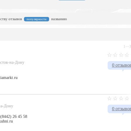
еству отзывов
названию
популярности
1—3 
Ростов-на-Дону
0 отзыво
iamarkt.ru
-на-Дону
0 отзыво
 (8442) 26 45 58
kuhni.ru