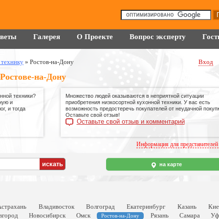
оветы
Галерея
О Проекте
Вопрос эксперту
Гост
 технику
»
Ростов-на-Дону
Вход
 Ростове-на-Дону
нной техники?
Множество людей оказываются в неприятной ситуации
ную и
приобретения низкосортной кухонной техники. У вас есть
г, и тогда
возможность предостеречь покупателей от неудачной покупк
Оставьте свой отзыв!
Оставьте свой отзыв и комментарий
Информация для представителей
на карте
Астрахань
Владивосток
Волгоград
Екатеринбург
Казань
Кие
вгород
Новосибирск
Омск
Рязань
Самара
Уф
Ростов-на-Дону