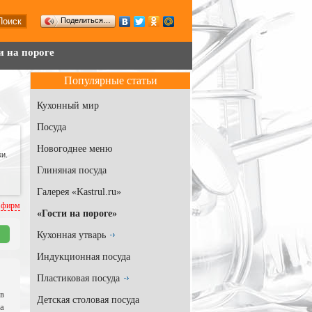
Поделиться…
и на пороге
Популярные статьи
Кухонный мир
Посуда
Новогоднее меню
и.
Глиняная посуда
Галерея «Kastrul.ru»
 фирм
«Гости на пороге»
Кухонная утварь
Индукционная посуда
Пластиковая посуда
в
Детская столовая посуда
а