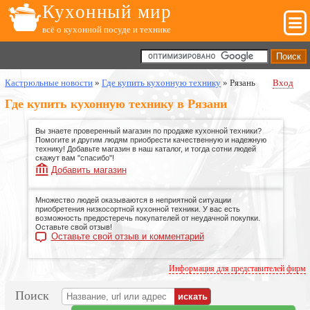
Кухонный мир
всё о кухонной посуде и технике
Кастрюльные новости
»
Где купить кухонную технику
»
Рязань
Вход
Где купить кухонную технику в Рязани
Вы знаете проверенный магазин по продаже кухонной техники?
Помогите и другим людям приобрести качественную и надежную
технику! Добавьте магазин в наш каталог, и тогда сотни людей
скажут вам "спасибо"!
Добавить магазин
Множество людей оказываются в неприятной ситуации
приобретения низкосортной кухонной техники. У вас есть
возможность предостеречь покупателей от неудачной покупки.
Оставьте свой отзыв!
Оставьте свой отзыв и комментарий
Информация для представителей фирм
Поиск