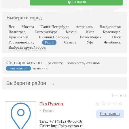
на карте
Выберите город
Все
Москва
Санкт-Петербург
Астрахань
Владивосток
Волгоград
Екатеринбург
Казань
Киев
Краснодар
Красноярск
Нижний Новгород
Новосибирск
Омск
Ростов-на-Дону
Самара
Уфа
Челябинск
Рязань
Выбрать другой город
Сортировать по
рейтингу
количеству отзывов
названию
популярности
Выберите район
1—1 из 1.
Pko Ryazan
г. Рязань
0 отзывов
Тел.:
+7 (4912) 46-63-16
Сайт:
http://pko-ryazan.ru