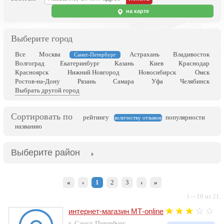
на карте
Выберите город
Все
Москва
Астрахань
Владивосток
Санкт-Петербург
Волгоград
Екатеринбург
Казань
Киев
Краснодар
Красноярск
Нижний Новгород
Новосибирск
Омск
Ростов-на-Дону
Рязань
Самара
Уфа
Челябинск
Выбрать другой город
Сортировать по
рейтингу
популярности
количеству отзывов
названию
Выберите район
«
‹
1
2
3
›
»
1—10 из 21.
интернет-магазин МТ-online
г. Санкт-Петербург