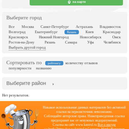
на карте
Выберите город
Все
Москва
Санкт-Петербург
Астрахань
Владивосток
Волгоград
Екатеринбург
Киев
Краснодар
Казань
Красноярск
Нижний Новгород
Новосибирск
Омск
Ростов-на-Дону
Рязань
Самара
Уфа
Челябинск
Выбрать другой город
Сортировать по
количеству отзывов
рейтингу
популярности
названию
Выберите район
Нет результатов.
Никакое использование данных материалов без активной
ссылки на первоисточник невозможно.
Соблюдайте авторские права. Нижеприведенная ссылка
предохранит вас от ненужных недоразумений.
Cсылка на сайт www.kastrul.ru
Все о посуде