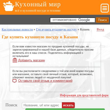
Кухонный мир
всё о кухонной посуде и технике
Кастрюльные новости
»
Где купить кухонную посуду
»
Казань
Вход
Где купить кухонную посуду в Казани
Если вам известен магазин по продаже кухонной посуды, не
зарегистрированный в нашей базе данных, убедительно просим
включить его в наш список. Поделитесь информацией с
остальными!
Добавить магазин
Если вы располагаете сведениями о той или иной марке посуды
или магазине, оставьте свой личный отзыв, который, возможно,
убережет многих людей от неудачной покупки!
Оставьте свой отзыв и комментарий
Информация для представителей фирм
Поиск