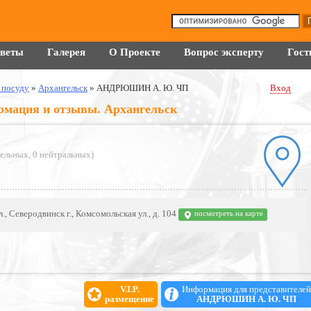
оветы
Галерея
О Проекте
Вопрос эксперту
Гост
 посуду
»
Архангельск
»
АНДРЮШИН А. Ю. ЧП
Вход
ация и отзывы. Архангельск
тельных
,
0 нейтральных
)
., Северодвинск г., Комсомольская ул., д. 104
посмотреть на карте
V.I.P.
Информация для представителей
размещение
АНДРЮШИН А. Ю. ЧП