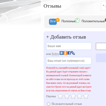
Отзывы
+
0
Все
Полезн
ые
Положит
ельные
+
Добавить отзыв
или
Войти
Пожалуйста, указывайте реальный e-mail адрес!
На данный адрес будет отправлено письмо с
активационной ссылкой. Комментарий появится
на сайте только после перехода по этой ссылке.
Нам важно знать, что вы реальный человек, а не
спам-бот. Кроме того на данный адрес вы будете
получать уведомления об ответах на Ваш отзыв.
Оценка
Положительный отзыв