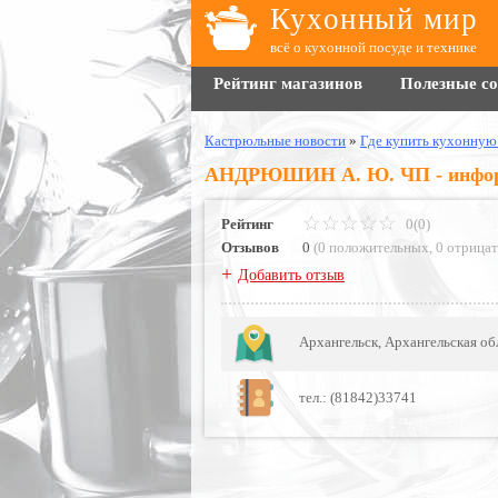
Кухонный мир
всё о кухонной посуде и технике
Рейтинг магазинов
Полезные с
Кастрюльные новости
»
Где купить кухонную
АНДРЮШИН А. Ю. ЧП - информ
Рейтинг
0(0)
Отзывов
0
(
0 положительных
,
0 отрица
+
Добавить отзыв
Архангельск, Архангельская обл
тел.: (81842)33741