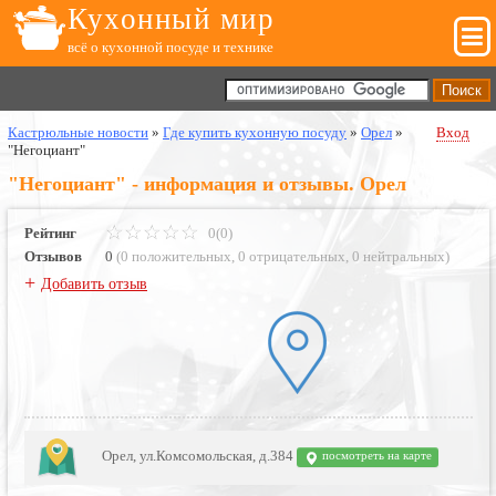
Кухонный мир
всё о кухонной посуде и технике
Кастрюльные новости
»
Где купить кухонную посуду
»
Орел
»
Вход
"Негоциант"
"Негоциант" - информация и отзывы. Орел
Рейтинг
0(0)
Отзывов
0
(
0 положительных
,
0 отрицательных
,
0 нейтральных
)
+
Добавить отзыв
Орел, ул.Комсомольская, д.384
посмотреть на карте