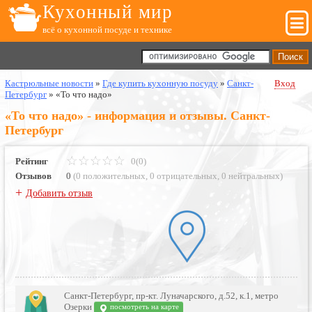
Кухонный мир
всё о кухонной посуде и технике
Кастрюльные новости
»
Где купить кухонную посуду
»
Санкт-
Вход
Петербург
»
«То что надо»
«То что надо» - информация и отзывы. Санкт-
Петербург
Рейтинг
0(0)
Отзывов
0
(
0 положительных
,
0 отрицательных
,
0 нейтральных
)
+
Добавить отзыв
Санкт-Петербург, пр-кт. Луначарского, д.52, к.1, метро
Озерки
посмотреть на карте