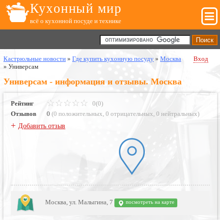
Кухонный мир
всё о кухонной посуде и технике
Кастрюльные новости
»
Где купить кухонную посуду
»
Москва
Вход
»
Универсам
Универсам - информация и отзывы. Москва
Рейтинг
0(0)
Отзывов
0
(
0 положительных
,
0 отрицательных
,
0 нейтральных
)
+
Добавить отзыв
Москва, ул. Малыгина, 7
посмотреть на карте