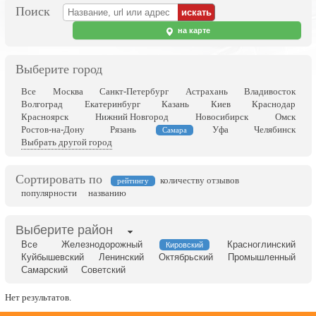
Поиск
на карте
Выберите город
Все
Москва
Санкт-Петербург
Астрахань
Владивосток
Волгоград
Екатеринбург
Казань
Киев
Краснодар
Красноярск
Нижний Новгород
Новосибирск
Омск
Ростов-на-Дону
Рязань
Уфа
Челябинск
Самара
Выбрать другой город
Сортировать по
количеству отзывов
рейтингу
популярности
названию
Выберите район
Все
Железнодорожный
Красноглинский
Кировский
Куйбышевский
Ленинский
Октябрьский
Промышленный
Самарский
Советский
Нет результатов.