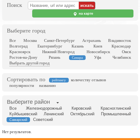
Поиск
на карте
Выберите город
Все
Москва
Санкт-Петербург
Астрахань
Владивосток
Волгоград
Екатеринбург
Казань
Киев
Краснодар
Красноярск
Нижний Новгород
Новосибирск
Омск
Ростов-на-Дону
Рязань
Уфа
Челябинск
Самара
Выбрать другой город
Сортировать по
количеству отзывов
рейтингу
популярности
названию
Выберите район
Все
Железнодорожный
Кировский
Красноглинский
Куйбышевский
Ленинский
Октябрьский
Промышленный
Советский
Самарский
Нет результатов.