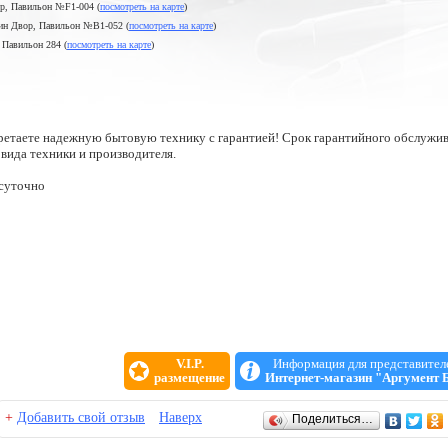
ор, Павильон №F1-004 (
посмотреть на карте
)
шкин Двор, Павильон №B1-052 (
посмотреть на карте
)
, Павильон 284 (
посмотреть на карте
)
ретаете надежную бытовую технику с гарантией! Срок гарантийного обслужи
т вида техники и производителя.
суточно
V.I.P.
Информация для представител
размещение
Интернет-магазин "Аргумент 
+
Добавить свой отзыв
Наверх
Поделиться…