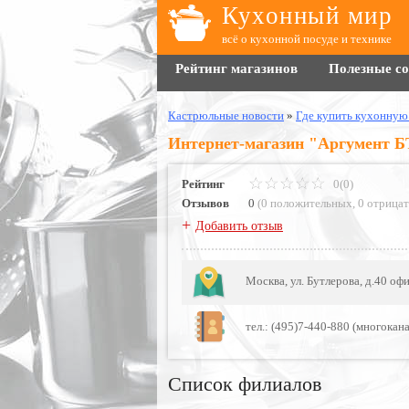
Кухонный мир
всё о кухонной посуде и технике
Рейтинг магазинов
Полезные с
Кастрюльные новости
»
Где купить кухонную
Интернет-магазин "Аргумент Б
Рейтинг
0(0)
Отзывов
0
(
0 положительных
,
0 отрица
+
Добавить отзыв
Москва, ул. Бутлерова, д.40 оф
тел.: (495)7-440-880 (многокан
Список филиалов