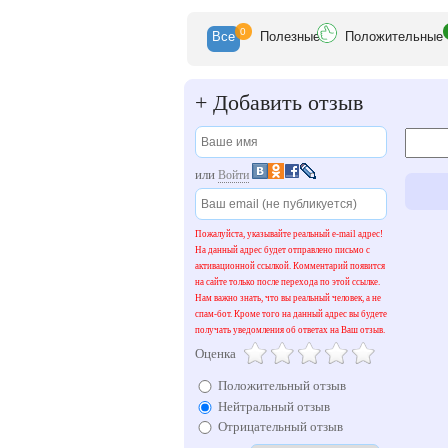
0
Все
Полезн
ые
Положит
ельные
+
Добавить отзыв
или
Войти
Пожалуйста, указывайте реальный e-mail адрес!
На данный адрес будет отправлено письмо с
активационной ссылкой. Комментарий появится
на сайте только после перехода по этой ссылке.
Нам важно знать, что вы реальный человек, а не
спам-бот. Кроме того на данный адрес вы будете
получать уведомления об ответах на Ваш отзыв.
Оценка
Положительный отзыв
Нейтральный отзыв
Отрицательный отзыв