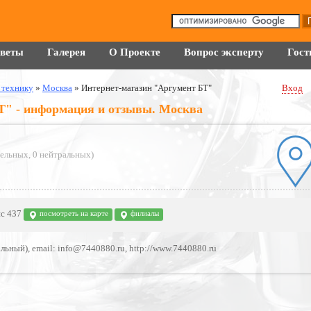
оветы
Галерея
О Проекте
Вопрос эксперту
Гост
 технику
»
Москва
»
Интернет-магазин "Аргумент БТ"
Вход
Т" - информация и отзывы. Москва
тельных
,
0 нейтральных
)
ис 437
посмотреть на карте
филиалы
альный), email: info@7440880.ru, http://www.7440880.ru