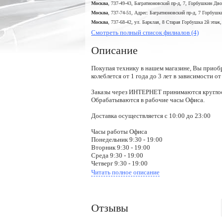
Москва
, 737-49-43, Багратионовский пр-д, 7, Горбушкин Дв
Москва
, 737-74-51, Адрес: Багратионовский пр-д, 7 Горбу
Москва
, 737-68-42, ул. Барклая, 8 Старая Горбушка 2й этаж
Смотреть полный список филиалов (4)
Описание
Покупая технику в нашем магазине, Вы приоб
колеблется от 1 года до 3 лет в зависимости о
Заказы через ИНТЕРНЕТ принимаются кругло
Обрабатываются в рабочие часы Офиса.
Доставка осуществляется с 10:00 до 23:00
Часы работы Офиса
Понедельник 9:30 - 19:00
Вторник 9:30 - 19:00
Среда 9:30 - 19:00
Четверг 9:30 - 19:00
Пятница 9:30 - 19:00
Читать полное описание
Суббота 10:00 - 17:00
Воскресенье - Выходной
Отзывы