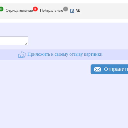
0
0
0
Отрицат
ельные
Нейтр
альные
ВК
Приложить к своему отзыву картинки
Отправит