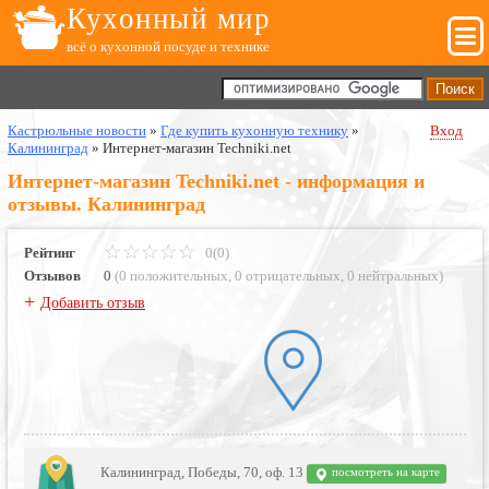
Кухонный мир
всё о кухонной посуде и технике
Кастрюльные новости
»
Где купить кухонную технику
»
Вход
Калининград
»
Интернет-магазин Techniki.net
Интернет-магазин Techniki.net - информация и
отзывы. Калининград
Рейтинг
0(0)
Отзывов
0
(
0 положительных
,
0 отрицательных
,
0 нейтральных
)
+
Добавить отзыв
Калининград, Победы, 70, оф. 13
посмотреть на карте