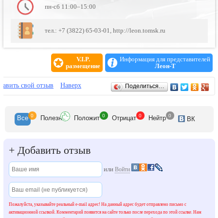
пн-сб 11:00–15:00
тел.: +7 (3822) 65-03-01, http://leon.tomsk.ru
V.I.P.
Информация для представителей
размещение
Леон-Т
Отзывы
бавить свой отзыв
Наверх
Поделиться…
0
0
0
0
Все
Полезн
Положит
Отрицат
Нейтр
ВК
+
Добавить отзыв
или
Войти
Пожалуйста, указывайте реальный e-mail адрес! На данный адрес будет отправлено письмо с
активационной ссылкой. Комментарий появится на сайте только после перехода по этой ссылке. Нам