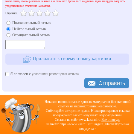
важно знать, что вы реальный человек, а не спам-бот. Кроме того на данный адрес вы будете получать
уведомления об ответах на Ваш отзыв.
Оценка
Положительный отзыв
Нейтральный отзыв
Отрицательный отзыв
Приложить к своему отзыву картинки
Я согласен с
условиями размещения отзыва
Отправить
Никакое использование данных материалов без активной
ссылки на первоисточник невозможно.
Соблюдайте авторские права. Нижеприведенная ссылка
предохранит вас от ненужных недоразумений.
Cсылка на сайт www.kastrul.ru
Все о посуде
<a href="https://www.kastrul.ru" target=_blank>Кухонная
посуда</a>