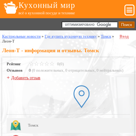
Кухонный мир
всё о кухонной посуде и технике
Кастрюльные новости
»
Где купить кухонную технику
»
Томск
»
Вход
Леон-Т
Леон-Т - информация и отзывы. Томск
Рейтинг
0(0)
Отзывов
0
(
0 положительных
,
0 отрицательных
,
0 нейтральных
)
+
Добавить отзыв
Томск