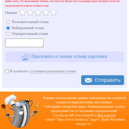
важно знать, что вы реальный человек, а не спам-бот. Кроме того на данный адрес вы будете получать
уведомления об ответах на Ваш отзыв.
Оценка
Положительный отзыв
Нейтральный отзыв
Отрицательный отзыв
Приложить к своему отзыву картинки
Я согласен с
условиями размещения отзыва
Отправить
Никакое использование данных материалов без активной
ссылки на первоисточник невозможно.
Соблюдайте авторские права. Нижеприведенная ссылка
предохранит вас от ненужных недоразумений.
Cсылка на сайт www.kastrul.ru
Все о посуде
<a href="https://www.kastrul.ru" target=_blank>Кухонная
посуда</a>