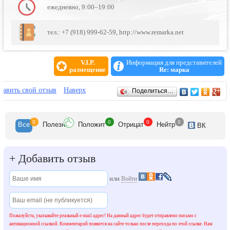
ежедневно, 9:00–19:00
тел.: +7 (918) 999-62-59, http://www.remarka.net
V.I.P.
Информация для представителей
размещение
Re: марка
Отзывы
бавить свой отзыв
Наверх
Поделиться…
0
0
0
0
Все
Полезн
Положит
Отрицат
Нейтр
ВК
+
Добавить отзыв
или
Войти
Пожалуйста, указывайте реальный e-mail адрес! На данный адрес будет отправлено письмо с
активационной ссылкой. Комментарий появится на сайте только после перехода по этой ссылке. Нам