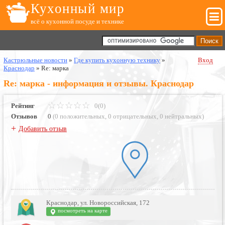
Кухонный мир
всё о кухонной посуде и технике
Кастрюльные новости
»
Где купить кухонную технику
»
Вход
Краснодар
»
Re: марка
Re: марка - информация и отзывы. Краснодар
Рейтинг
0(0)
Отзывов
0
(
0 положительных
,
0 отрицательных
,
0 нейтральных
)
+
Добавить отзыв
Краснодар, ул. Новороссийская, 172
посмотреть на карте