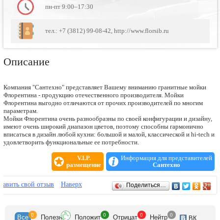
пн-пт 9:00–17:30
тел.: +7 (3812) 99-08-42, http://www.florsib.ru
Описание
Компания "Сантехно" представляет Вашему вниманию гранитные мойки
Флорентина - продукцию отечественного производителя. Мойки
Флорентина выгодно отличаются от прочих производителей по многим
параметрам.
Мойки Флорентина очень разнообразны по своей конфигурации и дизайну,
имеют очень широкий диапазон цветов, поэтому способны гармонично
вписаться в дизайн любой кухни: большой и малой, классической и hi-tech и
удовлетворить функциональные ее потребности.
V.I.P.
Информация для представителей
размещение
Сантехно
Отзывы
бавить свой отзыв
Наверх
Поделиться…
0
0
0
0
Все
Полезн
Положит
Отрицат
Нейтр
ВК