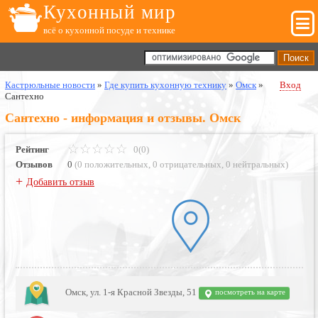
Кухонный мир
всё о кухонной посуде и технике
Кастрюльные новости
»
Где купить кухонную технику
»
Омск
»
Вход
Сантехно
Сантехно - информация и отзывы. Омск
Рейтинг
0(0)
Отзывов
0
(
0 положительных
,
0 отрицательных
,
0 нейтральных
)
+
Добавить отзыв
Омск, ул. 1-я Красной Звезды, 51
посмотреть на карте