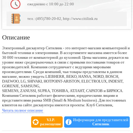
ежедневно с 10:00 до 22:00
тел.: (495)780-20-02, http://www.citilink.ru
Описание
Электронный дискаунтер Ситилинк - это интернет-магазин компьютерной и
бытовой техники и электронники. В ассортименте магазина имеется более
30 000 техники от компьютерной до кухонной. Цены магазина держатся на
уровне ниже среднерыночных в связи с прямыми поставками товаров от
производителей. Компания сотрудничает с ведущими мировыми
производителями. Среди компаний, чьи товары представлены в данном
магазине, можно увидеть:LIEBHERR, BEKO, HANSA, NORD, BOSCH,
DAEWOO, LG, SHIVAKI, HOTPOINT-ARISTON, ELECTROLUX, INDESIT,
GORENJE, SAMSUNG,
SIEMENS, ZANUSSI, SUPRA, TOSHIBA, АТЛАНТ, САРАТОВ и БИРЮСА.
Компания Ситилинк работает физическими, юридическими лицами и
представителями рынка SMB (Small & Medium business). Для постоянных
клиентов на сайте дискаунтера имеются проекты: Клуб Ситилинк,
представляющий накопительную программу,. Данная программа помогает
Читать полное описание
облажателю клубной карты:накапливать и использовать бонусы при
покупке товаров, принимать активное участие в розыгрышах призов и
V.I.P.
Информация для представителей
просто покупать товары по более низким ценам. Так же на сайцте имеется
размещение
Ситилинк
Аукцион для продажи товара в виде торга, данная услуга доступна