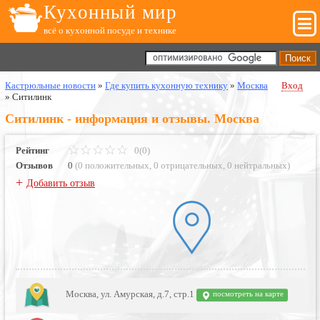
Кухонный мир
всё о кухонной посуде и технике
Кастрюльные новости
»
Где купить кухонную технику
»
Москва
Вход
»
Ситилинк
Ситилинк - информация и отзывы. Москва
Рейтинг
0(0)
Отзывов
0
(
0 положительных
,
0 отрицательных
,
0 нейтральных
)
+
Добавить отзыв
Москва, ул. Амурская, д.7, стр.1
посмотреть на карте