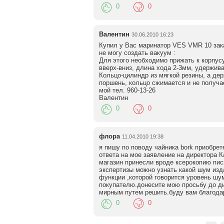
0
0
Валентин
30.06.2010 16:23
Купил у Вас маринатор VES VMR 10 зака
не могу создать вакуум :
Для этого необходимо прижать к корпус
вверх-вниз, длина хода 2-3мм, удержива
Кольцо-цилиндр из мягкой резины, а дер
поршень, кольцо сжимается и не получа
мой тел. 960-13-26
Валентин
0
0
флора
11.04.2010 19:38
я пишу по поводу чайника bork приобрет
ответа на мое заявление на директора К
магазин принесли вроде ксерокопию пись
экспертизы можно узнать какой шум изд
функции ,которой говорится уровень шу
покупателю.донесите мою просьбу до ди
мирным путем решить.буду вам благода
0
0