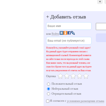
«
+
Добавить отзыв
или
Войти
Пожалуйста, указывайте реальный e-mail адрес!
На данный адрес будет отправлено письмо с
активационной ссылкой. Комментарий появится
на сайте только после перехода по этой ссылке.
Нам важно знать, что вы реальный человек, а не
спам-бот. Кроме того на данный адрес вы будете
получать уведомления об ответах на Ваш отзыв.
Оценка
Положительный отзыв
Нейтральный отзыв
Отрицательный отзыв
Я согласен с
условиями размещения отзыва