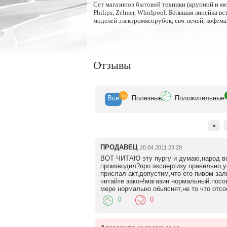
Сет магазинов бытовой техники (крупной и мел
Philips, Zelmer, Whirlpool. Большая линейка 
моделей электромясорубок, свч-печей, кофема
Отзывы
55
Все
Полезн
ые
Положит
ельные
«
ПРОДАВЕЦ
20.04.2011 23:20
ВОТ ЧИТАЮ эту пургу и думаю,народ все
производил?про экспертизу правильно,у
прислал акт,допустим,что его пивом зал
читайте закон!магазин нормальный,посов
мере нормально обьяснят,не то что отс
0
0