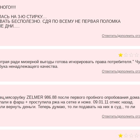
ОГО!!!!
АСЬ НА 3-Ю СТИРКУ....
ВАТЬ БЕСПОЛЕЗНО. СДЯ ПО ВСЕМУ НЕ ПЕРВАЯ ПОЛОМКА
 ДНИ.....
Ответить/дополнить от
трая ради мизерной выгоды готова игнорировать права потребителя." Ч
бука ненадлежащего качества.
Ответить/дополнить от
вец,мясорубку ZELMER 986.88 после первого пробного опробования дома
пали в фарш + проступила ржа на сетке и ноже. 09.01.11 отнес назад.
и вернуть деньги. Теперь думаю, то ли подавать на них в суд., то ли
Ответить/дополнить от