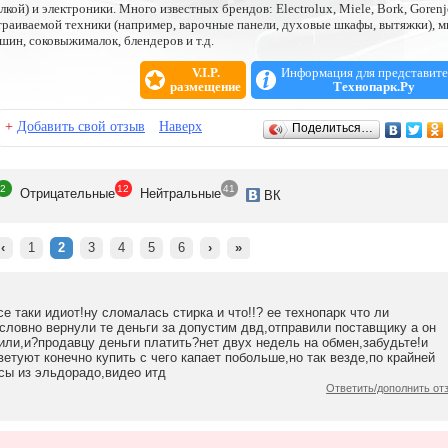
кой) и электроники. Много известных брендов: Electrolux, Miele, Bork, Gorenj
встраиваемой техники (например, варочные панели, духовые шкафы, вытяжки), 
шин, соковыжималок, блендеров и т.д.
V.I.P.
Информация для представите
размещение
Технопарк.Ру
+
Добавить свой отзыв
Наверх
Поделиться…
2
12
41
Отрицат
ельные
Нейтр
альные
ВК
‹
1
2
3
4
5
6
›
»
 таки идиот!ну сломалась стирка и что!!? ее технопарк что ли
словно вернули те деньги за допустим двд,отправили поставщику а он
или,и?продавцу деньги платить?нет двух недель на обмен,забудьте!и
етуют конечно купить с чего капает побольше,но так везде,по крайней
осы из эльдорадо,видео итд
Ответить/дополнить от