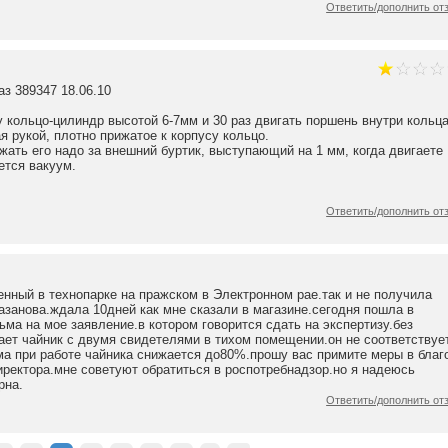
Ответить/дополнить от
з 389347 18.06.10
у кольцо-цилиндр высотой 6-7мм и 30 раз двигать поршень внутри кольц
я рукой, плотно прижатое к корпусу кольцо.
жать его надо за внешний буртик, выступающий на 1 мм, когда двигаете
ется вакуум.
Ответить/дополнить от
енный в технопарке на пражском в Электронном рае.так и не получила
азанова.ждала 10дней как мне сказали в магазине.сегодня пошла в
ма на мое заявление.в котором говорится сдать на экспертизу.без
ает чайник с двумя свидетелями в тихом помещении.он не соответствуе
ма при работе чайника снижается до80%.прошу вас примите меры в благ
ректора.мне советуют обратиться в роспотребнадзор.но я надеюсь
рна.
Ответить/дополнить от