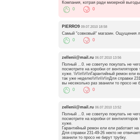
Компания, котрая ради мизерной выгоды
0
0
PIERRO9
09.07.2010 18:58
Самый "совковый" магазин. Ощущения лих
0
0
zellenii@mail.ru
06.07.2010 13:56
Полный ...0. не советую покупать не че
посмотрите на коробки от вентиляторов 
хуже. \\r\\n\\r\\nГарантийный ремон ели 
так уже неделю\\r\\n\\r\\nДля справки 2
вы несеколько раз званили то просо не б
0
0
zellenii@mail.ru
06.07.2010 13:52
Полный ...0. не советую покупать не че
посмотрите на коробки от вентиляторов 
хуже.
Гарантийный ремон ели ели работает на 
Для справки 231-49-26 некто не отвичае
званили то просо не бирут трубку.