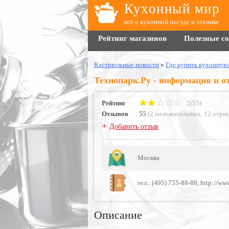
Кухонный мир
всё о кухонной посуде и технике
Рейтинг магазинов
Полезные с
Кастрюльные новости
»
Где купить кухонную
Технопарк.Ру - информация и 
Рейтинг
2(55)
Отзывов
55
(
2 положительных
,
12 отри
+
Добавить отзыв
Москва
тел.: (495) 755-88-88, http://ww
Описание