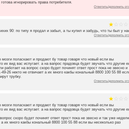
 готова игнорировать права потребителя.
Ответить/дополнить от
их 90: по типу я продал и забыл, а ты купил и забудь, что ты был у на
Ответить/дополнить от
го мозги поласкают и продают бу товар говаря что новый если вы
то их вид вас испугает. а на вапрос прадовца будет звучать что другие 
ели работает на вопрос скоро будет починят ответ прост пока не звесно и
31-49-26 некто не отвичает а их много какбы кональный 8800 100 55 88 есл
ирут трубку.
Ответить/дополнить от
го мозги поласкают и продают бу товар говаря что новый если вы
то их вид вас испугает. а на вапрос прадовца будет звучать что другие 
вопрос скоро будет починят ответ прост пока не звесно и так уже недел
т а их много какбы кональный 8800 100 55 88 если вы несеколько раз