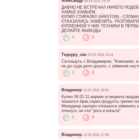
Александр
06.03.2011 19:19
ДАВНО НЕ ВСТРЕЧАЛ НИЧЕГО ПОДОБН
ХАМЬЁ-ХАМЬЁМ.
КУПИЛ СТИРАЛКУ (ARISTON) - СЛОМАЛ
ОТКАЗАЛИСЬ ЗАМЕНИТЬ. РАЗГОВАРИ
КУПЛЕННОЙ У НИХ ТЕХНИКИ В ПЕРВЫЕ
ДЕЛАЙТЕ ВЫВОДЫ.
0
0
Тидзуру_сан
25.01.2011 15:11
Соглашусь с Владимиром, "Компания, ко
не до суда дело дошло, с обменом ноут
0
0
Владимир
12.01.2011 18:01
Купил 06.01.11,вернее уговорила прода
оказался брак,скрип,продукты трения по
Менеджер наотрез отказался обменять ил
плюнуть на эти "рога и копыта"
0
0
Владимир
12.01.2011 17:45