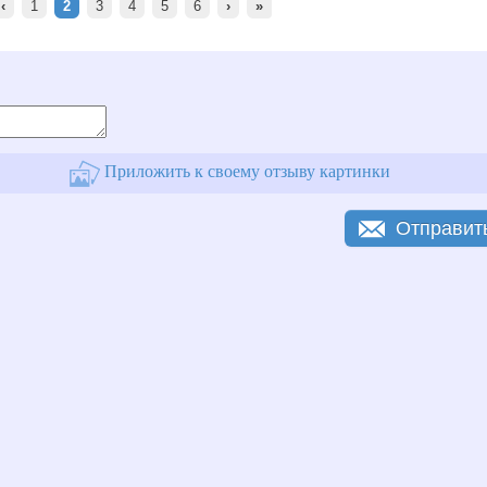
‹
1
2
3
4
5
6
›
»
Приложить к своему отзыву картинки
Отправит