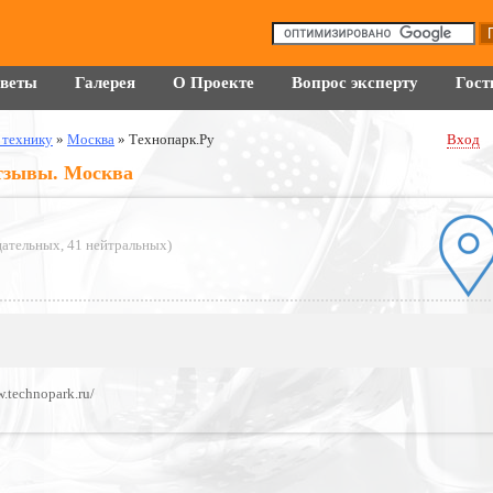
оветы
Галерея
О Проекте
Вопрос эксперту
Гост
 технику
»
Москва
»
Технопарк.Ру
Вход
отзывы. Москва
цательных
,
41 нейтральных
)
w.technopark.ru/