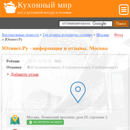
Кухонный мир
всё о кухонной посуде и технике
Кастрюльные новости
»
Где купить кухонную технику
»
Москва
Вход
»
Ютинет.Ру
Ютинет.Ру - информация и отзывы. Москва
Рейтинг
0(0)
Отзывов
0
(
0 положительных
,
0 отрицательных
,
0 нейтральных
)
+
Добавить отзыв
Москва, Ленинский проспект, дом 29, строение 2
посмотреть на карте