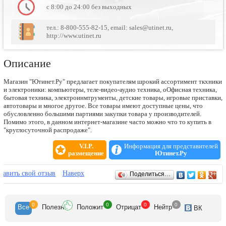
c 8:00 до 24:00 без выходных
тел.: 8-800-555-82-15, email: sales@utinet.ru,
http://www.utinet.ru
Описание
Магазин "Ютинет.Ру" предлагает покупателям шрокий ассортимент ткхники
и электроники: компьютеры, теле-видео-аудио тех­ника, оОфисная техника,
бытовая техника, электроинмтрументы, детские товары, игровые приставки,
автотовары и многое другое. Все товары имеют доступные цены, что
обусловленно большими партиями закупки товара у производителей.
Помимо этого, в данном интернет-магазине часто можно что то купить в
"круглосуточной распродаже".
V.I.P.
Информация для представителей
размещение
Ютинет.Ру
Отзывы
бавить свой отзыв
Наверх
Поделиться…
0
0
0
0
Все
Полезн
Положит
Отрицат
Нейтр
ВК