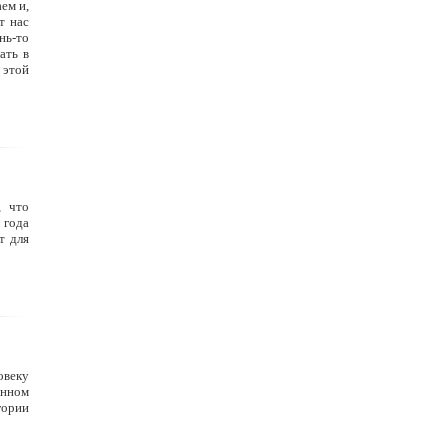
ем и,
т нас
нь-то
ать в
 этой
, что
 года
т для
овеку
анном
гории