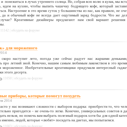
 и понежиться в лучах утреннего солнца. Но, собрав всю волю в кулак, мы вста
о, идем на кухню, чтобы выпить чашечку бодрящего кофе, который застави
ься. Настроение в это время суток у большинства из нас, как правило, не оче
е, да и обычный кофе не всегда дает ощутимый заряд бодрости. Что же дел
случае? Креативные дизайнеры предлагают нам свой вариант решения
мы.
|
11142
обсудить на форуме
к» для мороженого
2014
 скоро наступит лето, погода уже сейчас радует нас жаркими деньками
ть про летний зной. Конечно, нашим самым любимым лакомством в это время
ся мороженное. Изобретательные креативщики придумали интересный гадже
и этого десерта.
|
11050
обсудить на форуме
вые приборы, которые помогут похудеть
ля 2014
асто у нас возникают сложности с выбором подарка: приобрести то, что чел
тельно пригодится – не очень-то легко. Конечно, универсальных советов в д
дать нельзя, но помочь вам выбрать полезный подарок хотя бы для одной кате
а именно, людей, которые «любят» посидеть на диетах, мы попытаемся.
|
11663
обсудить на форуме