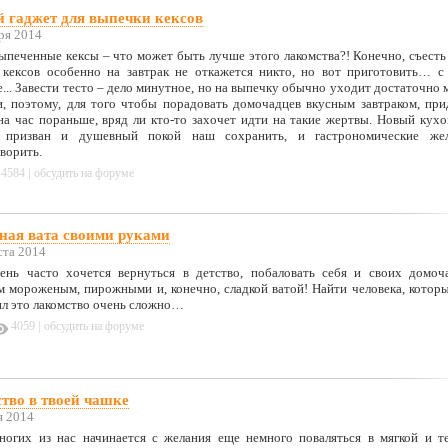
 гаджет для выпечки кексов
ря 2014
печенные кексы – что может быть лучше этого лакомства?! Конечно, съесть
 кексов особенно на завтрак не откажется никто, но вот приготовить… с
... Завести тесто – дело минутное, но на выпечку обычно уходит достаточно 
и, поэтому, для того чтобы порадовать домочадцев вкусным завтраком, при
на час пораньше, вряд ли кто-то захочет идти на такие жертвы. Новый кух
 призван и душевный покой наш сохранить, и гастрономические же
творить.
|
4584
обсудить на форуме
ная вата своими руками
ста 2014
ень часто хочется вернуться в детство, побаловать себя и своих домоч
м мороженым, пирожными и, конечно, сладкой ватой! Найти человека, котор
ил это лакомство очень сложно…
|
4059
обсудить на форуме
тво в твоей чашке
я 2014
ногих из нас начинается с желания еще немного поваляться в мягкой и т