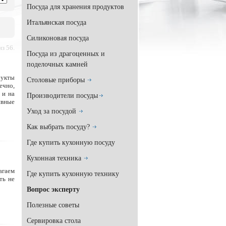
Посуда для хранения продуктов
Итальянская посуда
Силиконовая посуда
з 56.
Посуда из драгоценных и
поделочных камней
рукты
Столовые приборы
ечно,
 и на
Производители посуды
ивные
Уход за посудой
Как выбрать посуду?
Где купить кухонную посуду
Кухонная техника
агаем
Где купить кухонную технику
ть не
Вопрос эксперту
Полезные советы
Сервировка стола