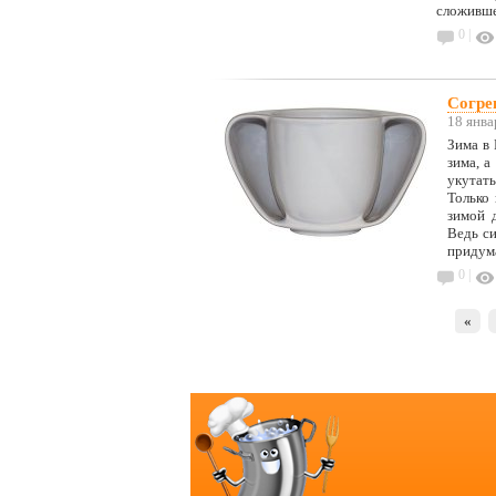
сложивше
0 |
Согре
18 янва
Зима в 
зима, а
укутать
Только 
зимой 
Ведь си
придум
0 |
«