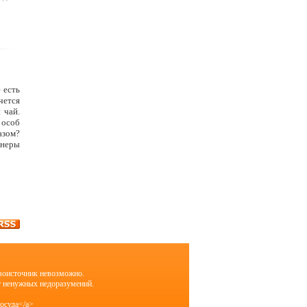
 есть
чется
 чай.
 особ
азом?
йнеры
рвоисточник невозможно.
т ненужных недоразумений.
посуда</a>