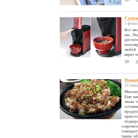
Супов
1 февра
Все мы 
нас. Лю
достат
популя
любой 
варит он
1 |
Новый
26 янва
Многие 
Еще наш
знали 
готовки
продук
пригот
подвер
современ
температ
таким об