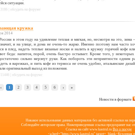
йся ситуации.
|
3186
обсудить на форуме
вающая кружка
ря 2014
России в этом году на удивление теплая и мягкая, но, несмотря на это, зима –
 значит, и на улице, и дома не очень-то жарко. Именно поэтому нам часто хо
ся в плед, надеть теплые вязаные носки и налить в кружку горячий кофе или
вот беда: напиток, порой, очень быстро остывает. Кроме того, у некоторых
достаточно сильно мерзнут руки. Как побороть эти неприятности одним р
деть в варежках, и пить кофе из термоса не очень удобно, итальянские диза
али оригинальный выход из положения.
|
11446
обсудить на форуме
‹
1
2
3
4
5
6
›
»
Новости в формате
Никакое использование данных материалов без активной ссылки на пе
Соблюдайте авторские права. Нижеприведенная ссылка предохранит вас о
Cсылка на сайт www.kastrul.ru
Все о посуде
<a href="https://www.kastrul.ru" target=_blank>Кухонная 