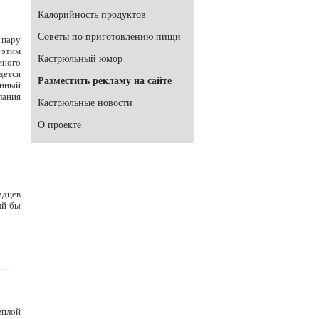
Калорийность продуктов
Советы по приготовлению пищи
 пару
 этим
Кастрюльный юмор
много
дется
Разместить рекламу на сайте
онный
лания
Кастрюльные новости
О проекте
адцев
ый бы
еплой