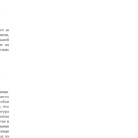
ет за
мени,
ньшей
фе на
олько
пищи.
ни-то
собов
, что
атура
менты
ечи в
зкими
 пищи
од из