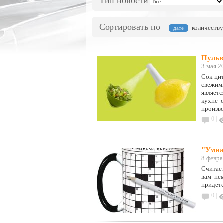
Тип новости
Сортировать по
количеству
дате
Пульв
3 мая 2
Сок ци
свежими
являетс
кухне 
произв
0 |
"Умна
8 февра
Считает
вам нем
придетс
0 |