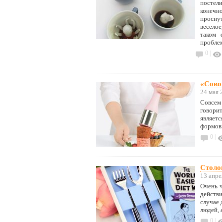
постели
конечн
проснут
весело
таком 
пробле
0 |
«Сово
24 мая 
Совсем
говори
являет
формовк
0 |
Столо
13 апре
Очень ч
действи
случае 
людей, 
0 |