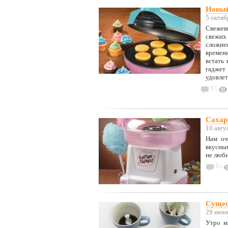
Новый
5 октяб
Свежевы
свежих
сложнее
времен
встать 
гаджет
удовле
0 |
Сахар
10 авгу
Нам оч
вкусны
не люб
0 |
Сущес
29 июн
Утро м