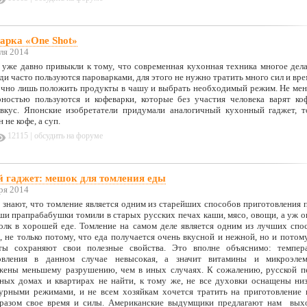
арка «One Shot»
ля 2014
уже давно привыкли к тому, что современная кухонная техника многое дела
ди часто пользуются пароварками, для этого не нужно тратить много сил и вре
очно лишь положить продукты в чашу и выбрать необходимый режим. Не ме
рностью пользуются и кофеварки, которые без участия человека варят ко
вкус. Японские изобретатели придумали аналогичный кухонный гаджет, т
 не кофе, а суп.
|
12115
обсудить на форуме
 гаджет: мешок для томления еды
ря 2014
знают, что томление является одним из старейших способов приготовления 
и прапрабабушки томили в старых русских печах каши, мясо, овощи, а уж о
толк в хорошей еде. Томление на самом деле является одним из лучших спо
, не только потому, что еда получается очень вкусной и нежной, но и потому
ты сохраняют свои полезные свойства. Это вполне объяснимо: темпер
овления в данном случае невысокая, а значит витамины и микроэле
жены меньшему разрушению, чем в иных случаях. К сожалению, русской п
ных домах и квартирах не найти, к тому же, не все духовки оснащены ни
урными режимами, и не всем хозяйкам хочется тратить на приготовление
разом свое время и силы. Американские выдумщики предлагают нам вых