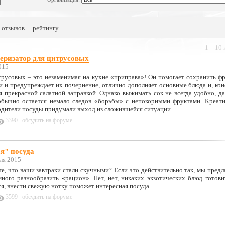
 отзывов
рейтингу
1—10 и
еризатор для цитрусовых
015
трусовых – это незаменимая на кухне «приправа»! Он помогает сохранить ф
 и предупреждает их почернение, отлично дополняет основные блюда и, кон
я прекрасной салатной заправкой. Однако выжимать сок не всегда удобно, да
обычно остается немало следов «борьбы» с непокорными фруктами. Креат
одители посуды придумали выход из сложившейся ситуации.
|
3390
обсудить на форуме
я" посуда
ля 2015
е, что ваши завтраки стали скучными? Если это действительно так, мы предл
ного разнообразить «рацион». Нет, нет, никаких экзотических блюд готови
я, внести свежую нотку поможет интересная посуда.
|
3599
обсудить на форуме