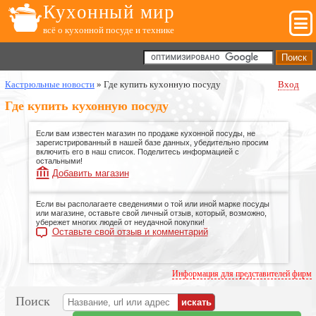
Кухонный мир
всё о кухонной посуде и технике
Кастрюльные новости
»
Где купить кухонную посуду
Вход
Где купить кухонную посуду
Если вам известен магазин по продаже кухонной посуды, не
зарегистрированный в нашей базе данных, убедительно просим
включить его в наш список. Поделитесь информацией с
остальными!
Добавить магазин
Если вы располагаете сведениями о той или иной марке посуды
или магазине, оставьте свой личный отзыв, который, возможно,
убережет многих людей от неудачной покупки!
Оставьте свой отзыв и комментарий
Информация для представителей фирм
Поиск