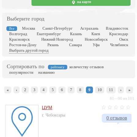
на карте
Выберите город
Москва
Санкт-Петербург
Астрахань
Владивосток
Все
Волгоград
Екатеринбург
Казань
Киев
Краснодар
Красноярск
Нижний Новгород
Новосибирск
Омск
Ростов-на-Дону
Рязань
Самара
Уфа
Челябинск
Выбрать другой город
Сортировать по
количеству отзывов
рейтингу
популярности
названию
«
‹
2
3
4
5
6
7
8
9
10
11
›
»
81—90 из 101.
ЦУМ
г. Чебоксары
0 отзывов