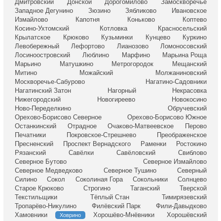
Дмитровский
Донской
Дорогомилово
Замоскворечье
Западное Дегунино
Зюзино
Зябликово
Ивановское
Измайлово
Капотня
Коньково
Коптево
Косино-Ухтомский
Котловка
Красносельский
Крылатское
Крюково
Кузьминки
Кунцево
Куркино
Левобережный
Лефортово
Лианозово
Ломоносовский
Лосиноостровский
Люблино
Марфино
Марьина Роща
Марьино
Матушкино
Метрогородок
Мещанский
Митино
Можайский
Молжаниновский
Москворечье-Сабурово
Нагатино-Садовники
Нагатинский Затон
Нагорный
Некрасовка
Нижегородский
Новогиреево
Новокосино
Ново-Переделкино
Обручевский
Орехово-Борисово Северное
Орехово-Борисово Южное
Останкинский
Отрадное
Очаково-Матвеевское
Перово
Печатники
Покровское-Стрешнево
Преображенское
Пресненский
Проспект Вернадского
Раменки
Ростокино
Рязанский
Савёлки
Савёловский
Свиблово
Северное Бутово
Северное Измайлово
Северное Медведково
Северное Тушино
Северный
Силино
Сокол
Соколиная Гора
Сокольники
Солнцево
Старое Крюково
Строгино
Таганский
Тверской
Текстильщики
Тёплый Стан
Тимирязевский
Тропарёво-Никулино
Филёвский Парк
Фили-Давыдково
Хамовники
Хорошёво-Мнёвники
Хорошёвский
Ховрино