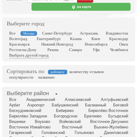
на карте
Выберите город
Все
Санкт-Петербург
Астрахань
Владивосток
Москва
Волгоград
Екатеринбург
Казань
Киев
Краснодар
Красноярск
Нижний Новгород
Новосибирск
Омск
Ростов-на-Дону
Рязань
Самара
Уфа
Челябинск
Выбрать другой город
Сортировать по
количеству отзывов
рейтингу
популярности
названию
Выберите район
Все
Академический
Алексеевский
Алтуфьевский
Арбат
Аэропорт
Бабушкинский
Басманный
Беговой
Бескудниковский
Бибирево
Бирюлёво Восточное
Бирюлёво Западное
Богородское
Братеево
Бутырский
Вешняки
Внуково
Войковский
Восточное Дегунино
Восточное Измайлово
Восточный
Выхино-Жулебино
Гагаринский
Головинский
Гольяново
Даниловский