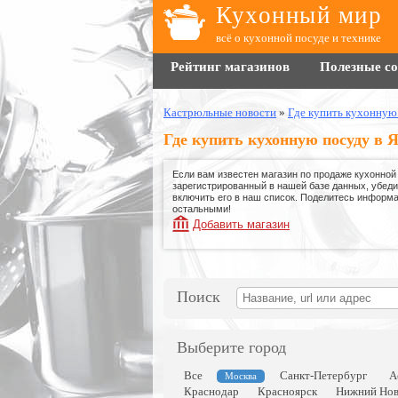
Кухонный мир
всё о кухонной посуде и технике
Рейтинг магазинов
Полезные с
Кастрюльные новости
»
Где купить кухонную
Где купить кухонную посуду в 
Если вам известен магазин по продаже кухонной
зарегистрированный в нашей базе данных, убед
включить его в наш список. Поделитесь информ
остальными!
Добавить магазин
Поиск
Выберите город
Все
Санкт-Петербург
А
Москва
Краснодар
Красноярск
Нижний Нов