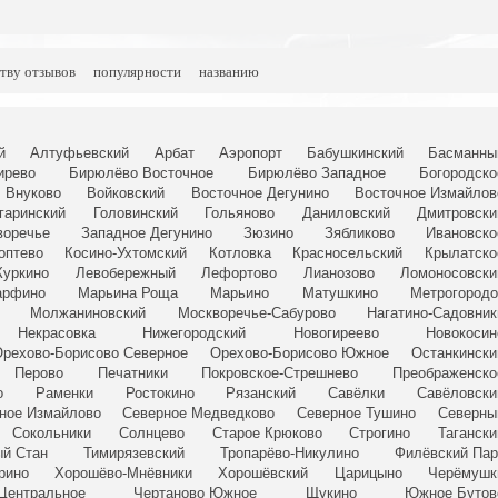
тву отзывов
популярности
названию
й
Алтуфьевский
Арбат
Аэропорт
Бабушкинский
Басманны
ирево
Бирюлёво Восточное
Бирюлёво Западное
Богородско
Внуково
Войковский
Восточное Дегунино
Восточное Измайлов
гаринский
Головинский
Гольяново
Даниловский
Дмитровски
воречье
Западное Дегунино
Зюзино
Зябликово
Ивановско
оптево
Косино-Ухтомский
Котловка
Красносельский
Крылатско
Куркино
Левобережный
Лефортово
Лианозово
Ломоносовски
рфино
Марьина Роща
Марьино
Матушкино
Метрогородо
Молжаниновский
Москворечье-Сабурово
Нагатино-Садовник
Некрасовка
Нижегородский
Новогиреево
Новокосин
рехово-Борисово Северное
Орехово-Борисово Южное
Останкински
Перово
Печатники
Покровское-Стрешнево
Преображенско
о
Раменки
Ростокино
Рязанский
Савёлки
Савёловски
ное Измайлово
Северное Медведково
Северное Тушино
Северны
Сокольники
Солнцево
Старое Крюково
Строгино
Тагански
й Стан
Тимирязевский
Тропарёво-Никулино
Филёвский Пар
рино
Хорошёво-Мнёвники
Хорошёвский
Царицыно
Черёмушк
Центральное
Чертаново Южное
Щукино
Южное Бутов