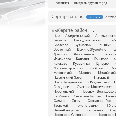
Челябинск
Выбрать другой город
Сортировать по
количес
рейтингу
Выберите район
Все
Академический
Алексеевски
Беговой
Бескудниковский
Биб
Братеево
Бутырский
Вешняки
Восточный
Выхино-Жулебино
Га
Донской
Дорогомилово
Замоск
Измайлово
Капотня
Коньково
К
Крюково
Кузьминки
Кунцево
Лосиноостровский
Люблино
Ма
Мещанский
Митино
Можайский
Нагатинский Затон
Нагорный
Ново-Переделкино
Обручевский
О
Отрадное
Очаково-Матвеевское
Пресненский
Проспект Вернадског
Свиблово
Северное Бутово
Север
Силино
Сокол
Соколиная Гора
Тверской
Текстильщики
Тёплы
Фили-Давыдково
Хамовники
Хов
Чертаново Северное
Чертаново 