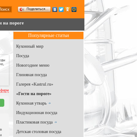
Поделиться…
и на пороге
Популярные статьи
Кухонный мир
Посуда
уды
но,
Новогоднее меню
Глиняная посуда
Галерея «Kastrul.ru»
 фирм
«Гости на пороге»
Кухонная утварь
Индукционная посуда
Пластиковая посуда
в
Детская столовая посуда
а