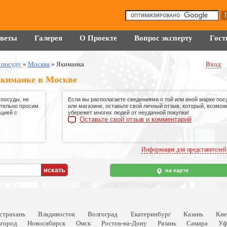
оветы
Галерея
О Проекте
Вопрос эксперту
Гост
 посуду
»
Москва
»
Якиманка
Вход
Якиманке в Москве
 посуды, не
Если вы располагаете сведениями о той или иной марке пос
ительно просим
или магазине, оставьте свой личный отзыв, который, возмож
ацией с
убережет многих людей от неудачной покупки!
Оставьте свой отзыв и комментарий
Информация для представителей
на карте
страхань
Владивосток
Волгоград
Екатеринбург
Казань
Кие
город
Новосибирск
Омск
Ростов-на-Дону
Рязань
Самара
Уф