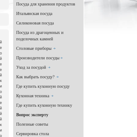
Посуда для хранения продуктов
Итальянская посуда
Силиконовая посуда
Посуда из драгоценных и
поделочных камней
й
е
Столовые приборы
о
Производители посуды
й
е
Уход за посудой
е
й
Как выбрать посуду?
к
и
Где купить кухонную посуду
о
Кухонная техника
й
е
Где купить кухонную технику
й
й
Вопрос эксперту
й
Полезные советы
к
и
Сервировка стола
о