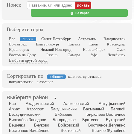
Поиск
на карте
Выберите город
Все
Санкт-Петербург
Астрахань
Владивосток
Москва
Волгоград
Екатеринбург
Казань
Киев
Краснодар
Красноярск
Нижний Новгород
Новосибирск
Омск
Ростов-на-Дону
Рязань
Самара
Уфа
Челябинск
Выбрать другой город
Сортировать по
количеству отзывов
рейтингу
популярности
названию
Выберите район
Все
Академический
Алексеевский
Алтуфьевский
Арбат
Аэропорт
Бабушкинский
Басманный
Беговой
Бескудниковский
Бибирево
Бирюлёво Восточное
Бирюлёво Западное
Богородское
Братеево
Бутырский
Вешняки
Внуково
Войковский
Восточное Дегунино
Восточное Измайлово
Восточный
Выхино-Жулебино