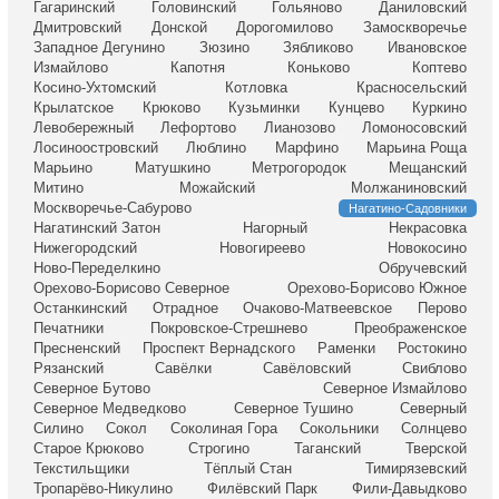
Гагаринский
Головинский
Гольяново
Даниловский
Дмитровский
Донской
Дорогомилово
Замоскворечье
Западное Дегунино
Зюзино
Зябликово
Ивановское
Измайлово
Капотня
Коньково
Коптево
Косино-Ухтомский
Котловка
Красносельский
Крылатское
Крюково
Кузьминки
Кунцево
Куркино
Левобережный
Лефортово
Лианозово
Ломоносовский
Лосиноостровский
Люблино
Марфино
Марьина Роща
Марьино
Матушкино
Метрогородок
Мещанский
Митино
Можайский
Молжаниновский
Москворечье-Сабурово
Нагатино-Садовники
Нагатинский Затон
Нагорный
Некрасовка
Нижегородский
Новогиреево
Новокосино
Ново-Переделкино
Обручевский
Орехово-Борисово Северное
Орехово-Борисово Южное
Останкинский
Отрадное
Очаково-Матвеевское
Перово
Печатники
Покровское-Стрешнево
Преображенское
Пресненский
Проспект Вернадского
Раменки
Ростокино
Рязанский
Савёлки
Савёловский
Свиблово
Северное Бутово
Северное Измайлово
Северное Медведково
Северное Тушино
Северный
Силино
Сокол
Соколиная Гора
Сокольники
Солнцево
Старое Крюково
Строгино
Таганский
Тверской
Текстильщики
Тёплый Стан
Тимирязевский
Тропарёво-Никулино
Филёвский Парк
Фили-Давыдково