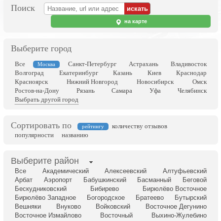
Поиск
на карте
Выберите город
Все
Санкт-Петербург
Астрахань
Владивосток
Москва
Волгоград
Екатеринбург
Казань
Киев
Краснодар
Красноярск
Нижний Новгород
Новосибирск
Омск
Ростов-на-Дону
Рязань
Самара
Уфа
Челябинск
Выбрать другой город
Сортировать по
количеству отзывов
рейтингу
популярности
названию
Выберите район
Все
Академический
Алексеевский
Алтуфьевский
Арбат
Аэропорт
Бабушкинский
Басманный
Беговой
Бескудниковский
Бибирево
Бирюлёво Восточное
Бирюлёво Западное
Богородское
Братеево
Бутырский
Вешняки
Внуково
Войковский
Восточное Дегунино
Восточное Измайлово
Восточный
Выхино-Жулебино