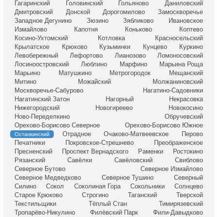
Гагаринский
Головинский
Гольяново
Даниловский
Дмитровский
Донской
Дорогомилово
Замоскворечье
Западное Дегунино
Зюзино
Зябликово
Ивановское
Измайлово
Капотня
Коньково
Коптево
Косино-Ухтомский
Котловка
Красносельский
Крылатское
Крюково
Кузьминки
Кунцево
Куркино
Левобережный
Лефортово
Лианозово
Ломоносовский
Лосиноостровский
Люблино
Марфино
Марьина Роща
Марьино
Матушкино
Метрогородок
Мещанский
Митино
Можайский
Молжаниновский
Москворечье-Сабурово
Нагатино-Садовники
Нагатинский Затон
Нагорный
Некрасовка
Нижегородский
Новогиреево
Новокосино
Ново-Переделкино
Обручевский
Орехово-Борисово Северное
Орехово-Борисово Южное
Отрадное
Очаково-Матвеевское
Перово
Останкинский
Печатники
Покровское-Стрешнево
Преображенское
Пресненский
Проспект Вернадского
Раменки
Ростокино
Рязанский
Савёлки
Савёловский
Свиблово
Северное Бутово
Северное Измайлово
Северное Медведково
Северное Тушино
Северный
Силино
Сокол
Соколиная Гора
Сокольники
Солнцево
Старое Крюково
Строгино
Таганский
Тверской
Текстильщики
Тёплый Стан
Тимирязевский
Тропарёво-Никулино
Филёвский Парк
Фили-Давыдково