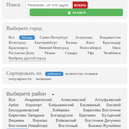
Поиск
на карте
Выберите город
Все
Санкт-Петербург
Астрахань
Владивосток
Москва
Волгоград
Екатеринбург
Казань
Киев
Краснодар
Красноярск
Нижний Новгород
Новосибирск
Омск
Ростов-на-Дону
Рязань
Самара
Уфа
Челябинск
Выбрать другой город
Сортировать по
количеству отзывов
рейтингу
популярности
названию
Выберите район
Все
Академический
Алексеевский
Алтуфьевский
Арбат
Аэропорт
Бабушкинский
Басманный
Беговой
Бескудниковский
Бибирево
Бирюлёво Восточное
Бирюлёво Западное
Богородское
Братеево
Бутырский
Вешняки
Внуково
Войковский
Восточное Дегунино
Восточное Измайлово
Восточный
Выхино-Жулебино