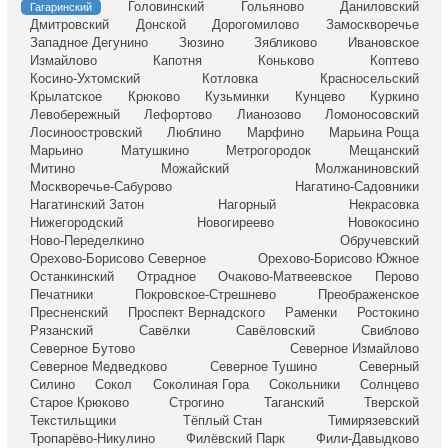
Головинский
Гольяново
Даниловский
Гагаринский
Дмитровский
Донской
Дорогомилово
Замоскворечье
Западное Дегунино
Зюзино
Зябликово
Ивановское
Измайлово
Капотня
Коньково
Коптево
Косино-Ухтомский
Котловка
Красносельский
Крылатское
Крюково
Кузьминки
Кунцево
Куркино
Левобережный
Лефортово
Лианозово
Ломоносовский
Лосиноостровский
Люблино
Марфино
Марьина Роща
Марьино
Матушкино
Метрогородок
Мещанский
Митино
Можайский
Молжаниновский
Москворечье-Сабурово
Нагатино-Садовники
Нагатинский Затон
Нагорный
Некрасовка
Нижегородский
Новогиреево
Новокосино
Ново-Переделкино
Обручевский
Орехово-Борисово Северное
Орехово-Борисово Южное
Останкинский
Отрадное
Очаково-Матвеевское
Перово
Печатники
Покровское-Стрешнево
Преображенское
Пресненский
Проспект Вернадского
Раменки
Ростокино
Рязанский
Савёлки
Савёловский
Свиблово
Северное Бутово
Северное Измайлово
Северное Медведково
Северное Тушино
Северный
Силино
Сокол
Соколиная Гора
Сокольники
Солнцево
Старое Крюково
Строгино
Таганский
Тверской
Текстильщики
Тёплый Стан
Тимирязевский
Тропарёво-Никулино
Филёвский Парк
Фили-Давыдково