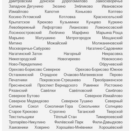
Дмитровский
Донской
Дорогомилово
Замоскворечье
Западное Дегунино
Зюзино
Зябликово
Ивановское
Измайлово
Капотня
Коньково
Коптево
Косино-Ухтомский
Котловка
Красносельский
Крылатское
Крюково
Кузьминки
Кунцево
Куркино
Левобережный
Лефортово
Лианозово
Ломоносовский
Лосиноостровский
Люблино
Марфино
Марьина Роща
Марьино
Матушкино
Метрогородок
Мещанский
Митино
Можайский
Молжаниновский
Москворечье-Сабурово
Нагатино-Садовники
Нагатинский Затон
Нагорный
Некрасовка
Нижегородский
Новогиреево
Новокосино
Ново-Переделкино
Обручевский
Орехово-Борисово Северное
Орехово-Борисово Южное
Останкинский
Отрадное
Очаково-Матвеевское
Перово
Печатники
Покровское-Стрешнево
Преображенское
Пресненский
Проспект Вернадского
Раменки
Ростокино
Рязанский
Савёлки
Савёловский
Свиблово
Северное Бутово
Северное Измайлово
Северное Медведково
Северное Тушино
Северный
Силино
Сокол
Соколиная Гора
Сокольники
Солнцево
Старое Крюково
Строгино
Таганский
Тверской
Текстильщики
Тёплый Стан
Тимирязевский
Тропарёво-Никулино
Филёвский Парк
Фили-Давыдково
Хамовники
Ховрино
Хорошёво-Мнёвники
Хорошёвский