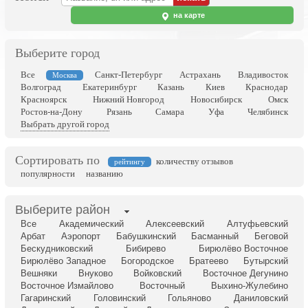
на карте
Выберите город
Все
Санкт-Петербург
Астрахань
Владивосток
Москва
Волгоград
Екатеринбург
Казань
Киев
Краснодар
Красноярск
Нижний Новгород
Новосибирск
Омск
Ростов-на-Дону
Рязань
Самара
Уфа
Челябинск
Выбрать другой город
Сортировать по
количеству отзывов
рейтингу
популярности
названию
Выберите район
Все
Академический
Алексеевский
Алтуфьевский
Арбат
Аэропорт
Бабушкинский
Басманный
Беговой
Бескудниковский
Бибирево
Бирюлёво Восточное
Бирюлёво Западное
Богородское
Братеево
Бутырский
Вешняки
Внуково
Войковский
Восточное Дегунино
Восточное Измайлово
Восточный
Выхино-Жулебино
Гагаринский
Головинский
Гольяново
Даниловский