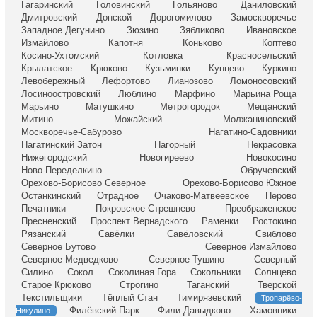
Гагаринский
Головинский
Гольяново
Даниловский
Дмитровский
Донской
Дорогомилово
Замоскворечье
Западное Дегунино
Зюзино
Зябликово
Ивановское
Измайлово
Капотня
Коньково
Коптево
Косино-Ухтомский
Котловка
Красносельский
Крылатское
Крюково
Кузьминки
Кунцево
Куркино
Левобережный
Лефортово
Лианозово
Ломоносовский
Лосиноостровский
Люблино
Марфино
Марьина Роща
Марьино
Матушкино
Метрогородок
Мещанский
Митино
Можайский
Молжаниновский
Москворечье-Сабурово
Нагатино-Садовники
Нагатинский Затон
Нагорный
Некрасовка
Нижегородский
Новогиреево
Новокосино
Ново-Переделкино
Обручевский
Орехово-Борисово Северное
Орехово-Борисово Южное
Останкинский
Отрадное
Очаково-Матвеевское
Перово
Печатники
Покровское-Стрешнево
Преображенское
Пресненский
Проспект Вернадского
Раменки
Ростокино
Рязанский
Савёлки
Савёловский
Свиблово
Северное Бутово
Северное Измайлово
Северное Медведково
Северное Тушино
Северный
Силино
Сокол
Соколиная Гора
Сокольники
Солнцево
Старое Крюково
Строгино
Таганский
Тверской
Текстильщики
Тёплый Стан
Тимирязевский
Тропарёво-
Филёвский Парк
Фили-Давыдково
Хамовники
Никулино