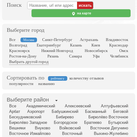
Поиск
на карте
Выберите город
Все
Санкт-Петербург
Астрахань
Владивосток
Москва
Волгоград
Екатеринбург
Казань
Киев
Краснодар
Красноярск
Нижний Новгород
Новосибирск
Омск
Ростов-на-Дону
Рязань
Самара
Уфа
Челябинск
Выбрать другой город
Сортировать по
количеству отзывов
рейтингу
популярности
названию
Выберите район
Все
Академический
Алексеевский
Алтуфьевский
Арбат
Аэропорт
Бабушкинский
Басманный
Беговой
Бескудниковский
Бибирево
Бирюлёво Восточное
Бирюлёво Западное
Богородское
Братеево
Бутырский
Вешняки
Внуково
Войковский
Восточное Дегунино
Восточное Измайлово
Восточный
Выхино-Жулебино