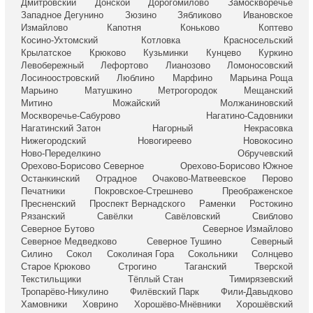
Дмитровский
Донской
Дорогомилово
Замоскворечье
Западное Дегунино
Зюзино
Зябликово
Ивановское
Измайлово
Капотня
Коньково
Коптево
Косино-Ухтомский
Котловка
Красносельский
Крылатское
Крюково
Кузьминки
Кунцево
Куркино
Левобережный
Лефортово
Лианозово
Ломоносовский
Лосиноостровский
Люблино
Марфино
Марьина Роща
Марьино
Матушкино
Метрогородок
Мещанский
Митино
Можайский
Молжаниновский
Москворечье-Сабурово
Нагатино-Садовники
Нагатинский Затон
Нагорный
Некрасовка
Нижегородский
Новогиреево
Новокосино
Ново-Переделкино
Обручевский
Орехово-Борисово Северное
Орехово-Борисово Южное
Останкинский
Отрадное
Очаково-Матвеевское
Перово
Печатники
Покровское-Стрешнево
Преображенское
Пресненский
Проспект Вернадского
Раменки
Ростокино
Рязанский
Савёлки
Савёловский
Свиблово
Северное Бутово
Северное Измайлово
Северное Медведково
Северное Тушино
Северный
Силино
Сокол
Соколиная Гора
Сокольники
Солнцево
Старое Крюково
Строгино
Таганский
Тверской
Текстильщики
Тёплый Стан
Тимирязевский
Тропарёво-Никулино
Филёвский Парк
Фили-Давыдково
Хамовники
Ховрино
Хорошёво-Мнёвники
Хорошёвский