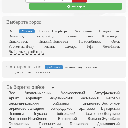
на карте
Выберите город
Все
Санкт-Петербург
Астрахань
Владивосток
Москва
Волгоград
Екатеринбург
Казань
Киев
Краснодар
Красноярск
Нижний Новгород
Новосибирск
Омск
Ростов-на-Дону
Рязань
Самара
Уфа
Челябинск
Выбрать другой город
Сортировать по
количеству отзывов
рейтингу
популярности
названию
Выберите район
Все
Академический
Алексеевский
Алтуфьевский
Арбат
Аэропорт
Бабушкинский
Басманный
Беговой
Бескудниковский
Бибирево
Бирюлёво Восточное
Бирюлёво Западное
Богородское
Братеево
Бутырский
Вешняки
Внуково
Войковский
Восточное Дегунино
Восточное Измайлово
Восточный
Выхино-Жулебино
Гагаринский
Головинский
Гольяново
Даниловский