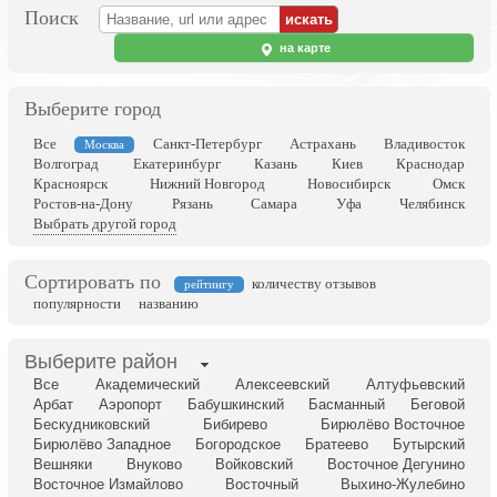
Поиск
на карте
Выберите город
Все
Санкт-Петербург
Астрахань
Владивосток
Москва
Волгоград
Екатеринбург
Казань
Киев
Краснодар
Красноярск
Нижний Новгород
Новосибирск
Омск
Ростов-на-Дону
Рязань
Самара
Уфа
Челябинск
Выбрать другой город
Сортировать по
количеству отзывов
рейтингу
популярности
названию
Выберите район
Все
Академический
Алексеевский
Алтуфьевский
Арбат
Аэропорт
Бабушкинский
Басманный
Беговой
Бескудниковский
Бибирево
Бирюлёво Восточное
Бирюлёво Западное
Богородское
Братеево
Бутырский
Вешняки
Внуково
Войковский
Восточное Дегунино
Восточное Измайлово
Восточный
Выхино-Жулебино