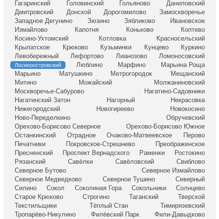
Гагаринский
Головинский
Гольяново
Даниловский
Дмитровский
Донской
Дорогомилово
Замоскворечье
Западное Дегунино
Зюзино
Зябликово
Ивановское
Измайлово
Капотня
Коньково
Коптево
Косино-Ухтомский
Котловка
Красносельский
Крылатское
Крюково
Кузьминки
Кунцево
Куркино
Левобережный
Лефортово
Лианозово
Ломоносовский
Люблино
Марфино
Марьина Роща
Лосиноостровский
Марьино
Матушкино
Метрогородок
Мещанский
Митино
Можайский
Молжаниновский
Москворечье-Сабурово
Нагатино-Садовники
Нагатинский Затон
Нагорный
Некрасовка
Нижегородский
Новогиреево
Новокосино
Ново-Переделкино
Обручевский
Орехово-Борисово Северное
Орехово-Борисово Южное
Останкинский
Отрадное
Очаково-Матвеевское
Перово
Печатники
Покровское-Стрешнево
Преображенское
Пресненский
Проспект Вернадского
Раменки
Ростокино
Рязанский
Савёлки
Савёловский
Свиблово
Северное Бутово
Северное Измайлово
Северное Медведково
Северное Тушино
Северный
Силино
Сокол
Соколиная Гора
Сокольники
Солнцево
Старое Крюково
Строгино
Таганский
Тверской
Текстильщики
Тёплый Стан
Тимирязевский
Тропарёво-Никулино
Филёвский Парк
Фили-Давыдково