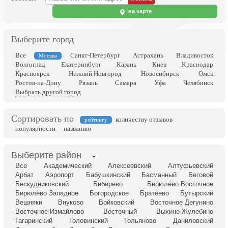
на карте
Выберите город
Все
Санкт-Петербург
Астрахань
Владивосток
Москва
Волгоград
Екатеринбург
Казань
Киев
Краснодар
Красноярск
Нижний Новгород
Новосибирск
Омск
Ростов-на-Дону
Рязань
Самара
Уфа
Челябинск
Выбрать другой город
Сортировать по
количеству отзывов
рейтингу
популярности
названию
Выберите район
Все
Академический
Алексеевский
Алтуфьевский
Арбат
Аэропорт
Бабушкинский
Басманный
Беговой
Бескудниковский
Бибирево
Бирюлёво Восточное
Бирюлёво Западное
Богородское
Братеево
Бутырский
Вешняки
Внуково
Войковский
Восточное Дегунино
Восточное Измайлово
Восточный
Выхино-Жулебино
Гагаринский
Головинский
Гольяново
Даниловский