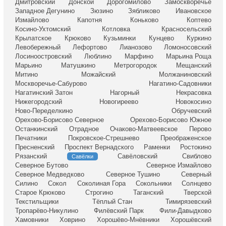
Дмитровский
Донской
Дорогомилово
Замоскворечье
Западное Дегунино
Зюзино
Зябликово
Ивановское
Измайлово
Капотня
Коньково
Коптево
Косино-Ухтомский
Котловка
Красносельский
Крылатское
Крюково
Кузьминки
Кунцево
Куркино
Левобережный
Лефортово
Лианозово
Ломоносовский
Лосиноостровский
Люблино
Марфино
Марьина Роща
Марьино
Матушкино
Метрогородок
Мещанский
Митино
Можайский
Молжаниновский
Москворечье-Сабурово
Нагатино-Садовники
Нагатинский Затон
Нагорный
Некрасовка
Нижегородский
Новогиреево
Новокосино
Ново-Переделкино
Обручевский
Орехово-Борисово Северное
Орехово-Борисово Южное
Останкинский
Отрадное
Очаково-Матвеевское
Перово
Печатники
Покровское-Стрешнево
Преображенское
Пресненский
Проспект Вернадского
Раменки
Ростокино
Рязанский
Савёловский
Свиблово
Савёлки
Северное Бутово
Северное Измайлово
Северное Медведково
Северное Тушино
Северный
Силино
Сокол
Соколиная Гора
Сокольники
Солнцево
Старое Крюково
Строгино
Таганский
Тверской
Текстильщики
Тёплый Стан
Тимирязевский
Тропарёво-Никулино
Филёвский Парк
Фили-Давыдково
Хамовники
Ховрино
Хорошёво-Мнёвники
Хорошёвский