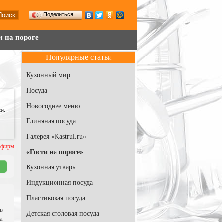
Поделиться…
и на пороге
Популярные статьи
Кухонный мир
Посуда
Новогоднее меню
и.
Глиняная посуда
Галерея «Kastrul.ru»
 фирм
«Гости на пороге»
Кухонная утварь
Индукционная посуда
Пластиковая посуда
в
Детская столовая посуда
а