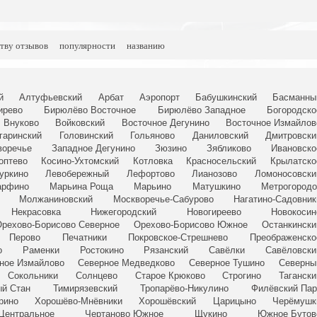
тву отзывов
популярности
названию
й
Алтуфьевский
Арбат
Аэропорт
Бабушкинский
Басманны
ирево
Бирюлёво Восточное
Бирюлёво Западное
Богородско
Внуково
Войковский
Восточное Дегунино
Восточное Измайлов
гаринский
Головинский
Гольяново
Даниловский
Дмитровски
воречье
Западное Дегунино
Зюзино
Зябликово
Ивановско
оптево
Косино-Ухтомский
Котловка
Красносельский
Крылатско
уркино
Левобережный
Лефортово
Лианозово
Ломоносовски
рфино
Марьина Роща
Марьино
Матушкино
Метрогородо
Молжаниновский
Москворечье-Сабурово
Нагатино-Садовник
Некрасовка
Нижегородский
Новогиреево
Новокосин
рехово-Борисово Северное
Орехово-Борисово Южное
Останкински
Перово
Печатники
Покровское-Стрешнево
Преображенско
о
Раменки
Ростокино
Рязанский
Савёлки
Савёловски
ное Измайлово
Северное Медведково
Северное Тушино
Северны
Сокольники
Солнцево
Старое Крюково
Строгино
Тагански
й Стан
Тимирязевский
Тропарёво-Никулино
Филёвский Пар
рино
Хорошёво-Мнёвники
Хорошёвский
Царицыно
Черёмушк
Центральное
Чертаново Южное
Щукино
Южное Бутов