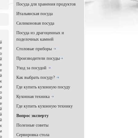
Посуда для хранения продуктов
Итальянская посуда
Силиконовая посуда
Посуда из драгоценных и
поделочных камней
й
е
Столовые приборы
о
Производители посуды
й
е
Уход за посудой
е
й
Как выбрать посуду?
к
и
Где купить кухонную посуду
о
Кухонная техника
й
е
Где купить кухонную технику
й
й
Вопрос эксперту
й
Полезные советы
к
и
Сервировка стола
о