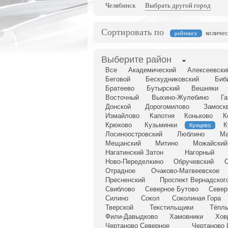
Челябинск
Выбрать другой город
Сортировать по
количес
рейтингу
Выберите район
Все
Академический
Алексеевски
Беговой
Бескудниковский
Биб
Братеево
Бутырский
Вешняки
Восточный
Выхино-Жулебино
Га
Донской
Дорогомилово
Замоск
Измайлово
Капотня
Коньково
К
Крюково
Кузьминки
К
Кунцево
Лосиноостровский
Люблино
Ма
Мещанский
Митино
Можайский
Нагатинский Затон
Нагорный
Ново-Переделкино
Обручевский
О
Отрадное
Очаково-Матвеевское
Пресненский
Проспект Вернадског
Свиблово
Северное Бутово
Север
Силино
Сокол
Соколиная Гора
Тверской
Текстильщики
Тёплы
Фили-Давыдково
Хамовники
Хов
Чертаново Северное
Чертаново 