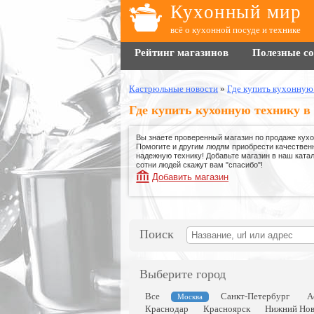
Кухонный мир
всё о кухонной посуде и технике
Рейтинг магазинов
Полезные с
Кастрюльные новости
»
Где купить кухонную
Где купить кухонную технику в
Вы знаете проверенный магазин по продаже кухо
Помогите и другим людям приобрести качествен
надежную технику! Добавьте магазин в наш катало
сотни людей скажут вам "спасибо"!
Добавить магазин
Поиск
Выберите город
Все
Санкт-Петербург
А
Москва
Краснодар
Красноярск
Нижний Нов