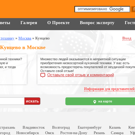
оветы
Галерея
О Проекте
Вопрос эксперту
Гост
 технику
»
Москва
»
Кунцево
Вход
 Кунцево в Москве
нной техники?
Множество людей оказываются в неприятной ситуации
ную и
приобретения низкосортной кухонной техники. У вас есть
г, и тогда
возможность предостеречь покупателей от неудачной покупк
Оставьте свой отзыв!
Оставьте свой отзыв и комментарий
Информация для представителей
на карте
страхань
Владивосток
Волгоград
Екатеринбург
Казань
Кие
город
Новосибирск
Омск
Ростов-на-Дону
Рязань
Самара
Уф